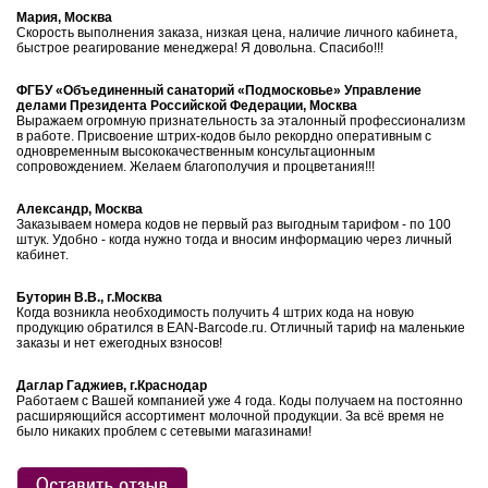
Мария, Москва
Скорость выполнения заказа, низкая цена, наличие личного кабинета,
быстрое реагирование менеджера! Я довольна. Спасибо!!!
ФГБУ «Объединенный санаторий «Подмосковье» Управление
делами Президента Российской Федерации, Москва
Выражаем огромную признательность за эталонный профессионализм
в работе. Присвоение штрих-кодов было рекордно оперативным с
одновременным высококачественным консультационным
сопровождением. Желаем благополучия и процветания!!!
Александр, Москва
Заказываем номера кодов не первый раз выгодным тарифом - по 100
штук. Удобно - когда нужно тогда и вносим информацию через личный
кабинет.
Буторин В.В., г.Москва
Когда возникла необходимость получить 4 штрих кода на новую
продукцию обратился в EAN-Barcode.ru. Отличный тариф на маленькие
заказы и нет ежегодных взносов!
Даглар Гаджиев, г.Краснодар
Работаем с Вашей компанией уже 4 года. Коды получаем на постоянно
расширяющийся ассортимент молочной продукции. За всё время не
было никаких проблем с сетевыми магазинами!