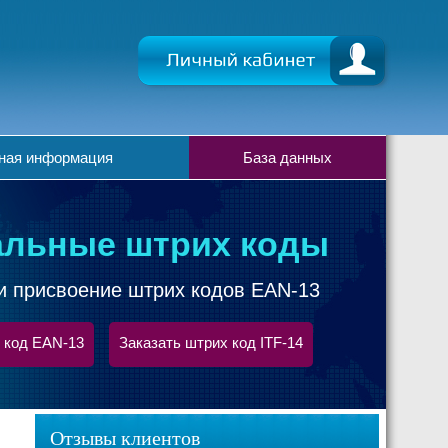
ная информация
База данных
льные штрих коды
и присвоение штрих кодов EAN-13
 код EAN-13
Заказать штрих код ITF-14
Отзывы клиентов