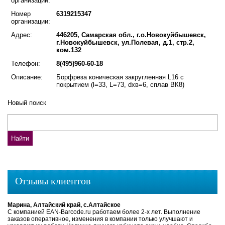
организации:
Номер
6319215347
организации:
Адрес:
446205, Самарская обл., г.о.Новокуйбышевск,
г.Новокуйбышевск, ул.Полевая, д.1, стр.2,
ком.132
Телефон:
8(495)960-60-18
Описание:
Борфреза коническая закругленная L16 с
покрытием (l=33, L=73, dхв=6, сплав ВК8)
Новый поиск
Отзывы клиентов
Марина, Алтайский край, с.Алтайское
С компанией EAN-Barcode.ru работаем более 2-х лет. Выполнение
заказов оперативное, изменения в компании только улучшают и