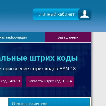
ная информация
База данных
льные штрих коды
и присвоение штрих кодов EAN-13
 код EAN-13
Заказать штрих код ITF-14
Отзывы клиентов