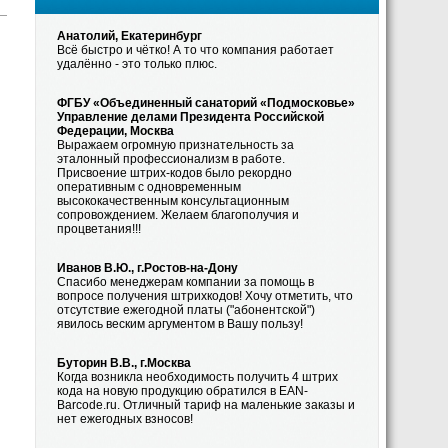
Анатолий, Екатеринбург
Всё быстро и чётко! А то что компания работает
удалённо - это только плюс.
ФГБУ «Объединенный санаторий «Подмосковье»
Управление делами Президента Российской
Федерации, Москва
Выражаем огромную признательность за
эталонный профессионализм в работе.
Присвоение штрих-кодов было рекордно
оперативным с одновременным
высококачественным консультационным
сопровождением. Желаем благополучия и
процветания!!!
Иванов В.Ю., г.Ростов-на-Дону
Спасибо менеджерам компании за помощь в
вопросе получения штрихкодов! Хочу отметить, что
отсутствие ежегодной платы ("абонентской")
явилось веским аргументом в Вашу пользу!
Буторин В.В., г.Москва
Когда возникла необходимость получить 4 штрих
кода на новую продукцию обратился в EAN-
Barcode.ru. Отличный тариф на маленькие заказы и
нет ежегодных взносов!