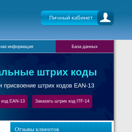
ная информация
База данных
льные штрих коды
и присвоение штрих кодов EAN-13
 код EAN-13
Заказать штрих код ITF-14
Отзывы клиентов