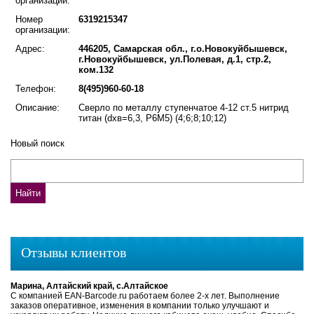
организации:
Номер
6319215347
организации:
Адрес:
446205, Самарская обл., г.о.Новокуйбышевск,
г.Новокуйбышевск, ул.Полевая, д.1, стр.2,
ком.132
Телефон:
8(495)960-60-18
Описание:
Сверло по металлу ступенчатое 4-12 ст.5 нитрид
титан (dхв=6,3, Р6М5) (4;6;8;10;12)
Новый поиск
Отзывы клиентов
Марина, Алтайский край, с.Алтайское
С компанией EAN-Barcode.ru работаем более 2-х лет. Выполнение
заказов оперативное, изменения в компании только улучшают и