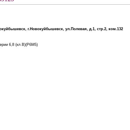
вокуйбышевск, г.Новокуйбышевск, ул.Полевая, д.1, стр.2, ком.132
рии 6,8 (кл.В)(Р6М5)