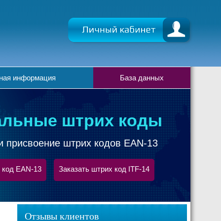
ная информация
База данных
льные штрих коды
и присвоение штрих кодов EAN-13
 код EAN-13
Заказать штрих код ITF-14
Отзывы клиентов