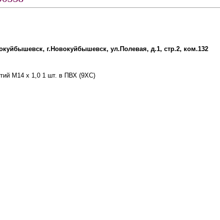
вокуйбышевск, г.Новокуйбышевск, ул.Полевая, д.1, стр.2, ком.132
ий М14 х 1,0 1 шт. в ПВХ (9ХС)