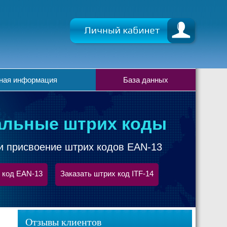
ная информация
База данных
льные штрих коды
и присвоение штрих кодов EAN-13
 код EAN-13
Заказать штрих код ITF-14
Отзывы клиентов