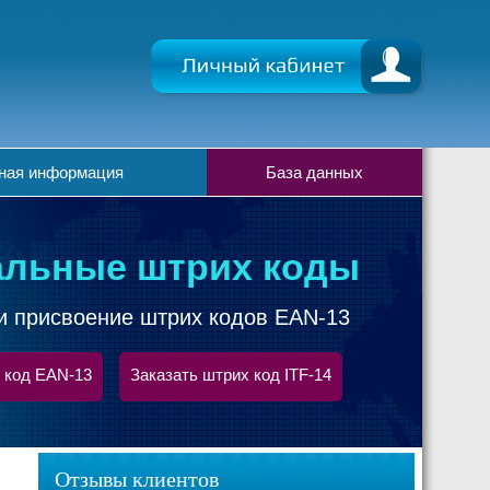
ная информация
База данных
льные штрих коды
и присвоение штрих кодов EAN-13
 код EAN-13
Заказать штрих код ITF-14
Отзывы клиентов