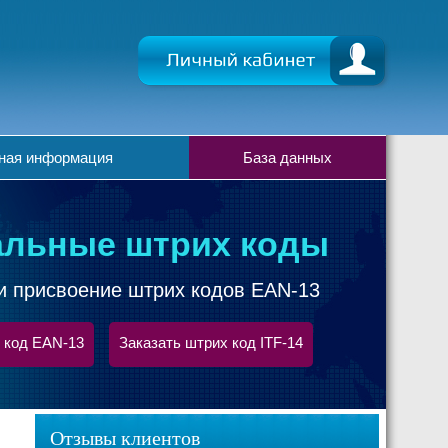
ная информация
База данных
льные штрих коды
и присвоение штрих кодов EAN-13
 код EAN-13
Заказать штрих код ITF-14
Отзывы клиентов