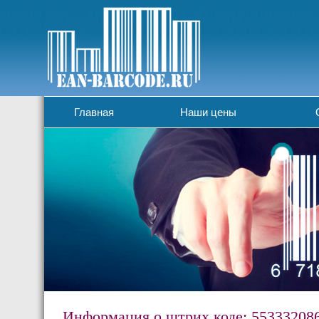
Главная
Наши цены
Информация о штрих коде: 55333208