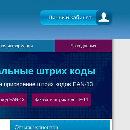
ная информация
База данных
льные штрих коды
и присвоение штрих кодов EAN-13
 код EAN-13
Заказать штрих код ITF-14
Отзывы клиентов