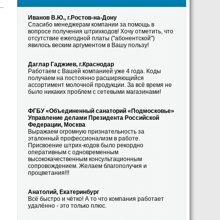
Иванов В.Ю., г.Ростов-на-Дону
Спасибо менеджерам компании за помощь в
вопросе получения штрихкодов! Хочу отметить, что
отсутствие ежегодной платы ("абонентской")
явилось веским аргументом в Вашу пользу!
Даглар Гаджиев, г.Краснодар
Работаем с Вашей компанией уже 4 года. Коды
получаем на постоянно расширяющийся
ассортимент молочной продукции. За всё время не
было никаких проблем с сетевыми магазинами!
ФГБУ «Объединенный санаторий «Подмосковье»
Управление делами Президента Российской
Федерации, Москва
Выражаем огромную признательность за
эталонный профессионализм в работе.
Присвоение штрих-кодов было рекордно
оперативным с одновременным
высококачественным консультационным
сопровождением. Желаем благополучия и
процветания!!!
Анатолий, Екатеринбург
Всё быстро и чётко! А то что компания работает
удалённо - это только плюс.