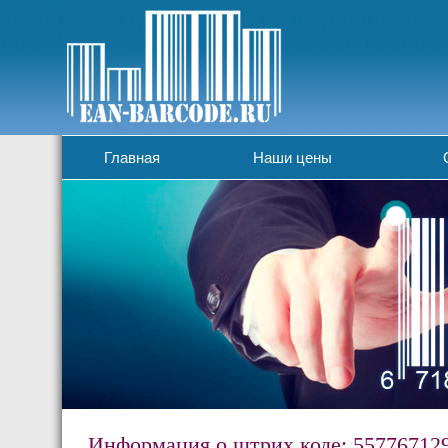
Главная
Наши цены
Информация о штрих коде: 55776712