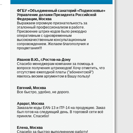
ФГБУ «Объединенный санаторий «Подмосковье»
Управление делами Президента Российской
Федерации, Москва
Выражаем огромную признательность за
эталонный профессионализм в работе.
Присвоение штрих-кодов было рекордно
оперативным с одновременным
высококачественным консультационным
сопровождением. Желаем благополучия и
процветания!!!
Иванов В.Ю., г.Ростов-на-Дону
Спасибо менеджерам компании за помощь в
вопросе получения штрихкодов! Хочу отметить, что
отсутствие ежегодной платы ("абонентской")
явилось веским аргументом в Вашу пользу!
Евгений, Москва
Все быстро, удобно, не дорого.
Арарат, Москва
Заказали коды EAN-13 и ITF-14 на продукцию. Заказ
был готов на следующий день. В торговой сети всё
приняли. Спасибо!
Елена, Москва
Спасибо за быстро выполненную работу!