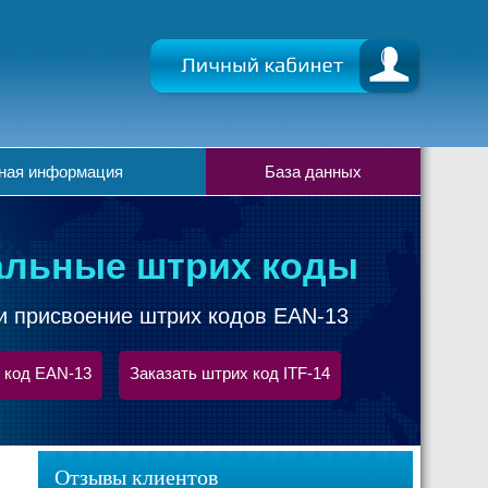
ная информация
База данных
льные штрих коды
и присвоение штрих кодов EAN-13
 код EAN-13
Заказать штрих код ITF-14
Отзывы клиентов